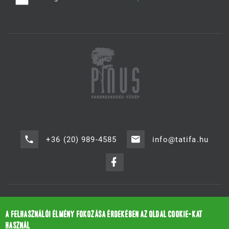
+36 (20) 989-4585
info@tatifa.hu
2534 Tát-Ipartelep, József Attila utca 35.
A FELHASZNÁLÓI ÉLMÉNY FOKOZÁSA ÉRDEKÉBEN AZ OLDAL COOKIE-KAT
©
2020
.
Pinus Fakereskedés - Tüzép
HASZNÁL