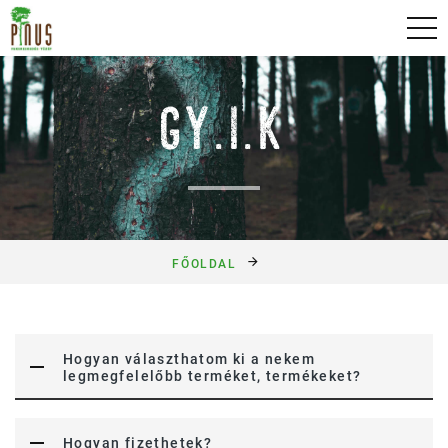
Skip
Pinus fakereskedés főoldal
to
content
GY.I.K
FŐOLDAL
Hogyan választhatom ki a nekem
legmegfelelőbb terméket, termékeket?
Hogyan fizethetek?