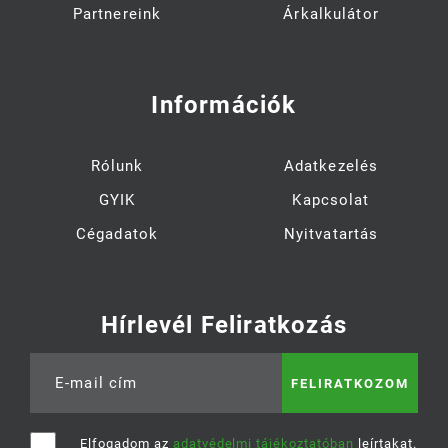
Partnereink
Árkalkulátor
Információk
Rólunk
Adatkezelés
GYIK
Kapcsolat
Cégadatok
Nyitvatartás
Hírlevél Feliratkozás
E-mail cím
Elfogadom az
adatvédelmi tájékoztatóban
leírtakat.