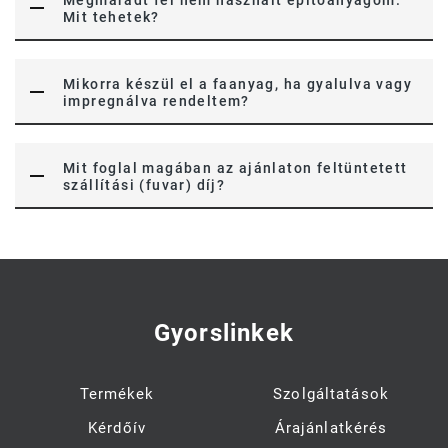
Megmaradt fel nem használt építőanyagom.
Mit tehetek?
Mikorra készül el a faanyag, ha gyalulva vagy
impregnálva rendeltem?
Mit foglal magában az ajánlaton feltüntetett
szállítási (fuvar) díj?
Gyorslinkek
Termékek
Szolgáltatások
Kérdőív
Árajánlatkérés