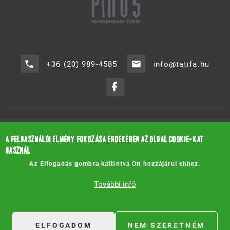
+36 (20) 989-4585
info@tatifa.hu
2534 Tát-Ipartelep, József Attila utca 35.
A FELHASZNÁLÓI ÉLMÉNY FOKOZÁSA ÉRDEKÉBEN AZ OLDAL COOKIE-KAT
©
2020
.
Pinus Fakereskedés - Tüzép
HASZNÁL
Design by
neoplane
Az Elfogadás gombra kattintva Ön hozzájárul ehhez.
További infó
ELFOGADOM
NEM SZERETNÉM