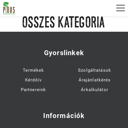
Skip
Pinus fakereskedés főoldal
to
content
ÖSSZES KATEGÓRIA
Gyorslinkek
Termékek
Szolgáltatások
Kérdőív
Árajánlatkérés
Partnereink
Árkalkulátor
Információk