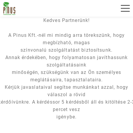
Skip
Pinus fakereskedés főoldal
to
content
Kedves Partnerünk!
A Pinus Kft.-nél mi mindig arra törekszünk, hogy
megbízható, magas
színvonalú szolgáltatást biztosítsunk.
Annak érdekében, hogy folyamatosan javíthassunk
szolgáltatásaink
minőségén, szükségünk van az Ön személyes
meglátásaira, tapasztalataira.
Kérjük javaslataival segítse munkánkat azzal, hogy
válaszol a rövid
kérdőívünkre. A kérdéssor 5 kérdésből áll és kitöltése 2-
percet vesz
igénybe.