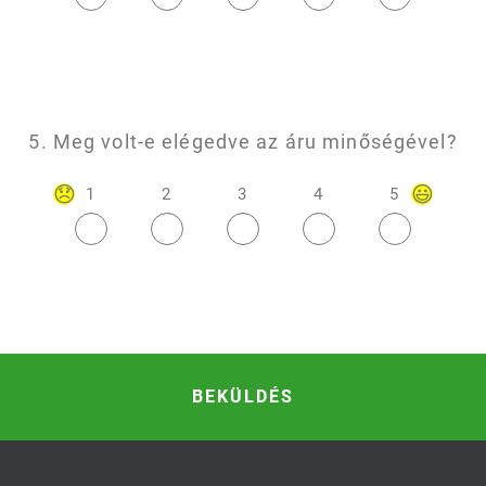
5. Meg volt-e elégedve az áru minőségével?
1
2
3
4
5