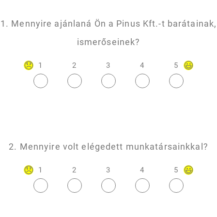
1. Mennyire ajánlaná Ön a Pinus Kft.-t barátainak,
ismerőseinek?
1
2
3
4
5
2. Mennyire volt elégedett munkatársainkkal?
1
2
3
4
5