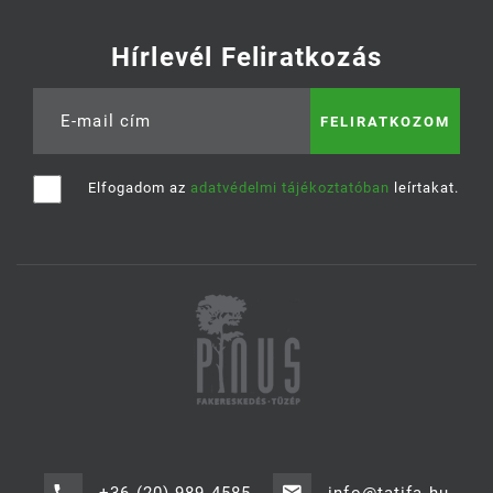
Hírlevél Feliratkozás
E-mail cím
Elfogadom az
adatvédelmi tájékoztatóban
leírtakat.
+36 (20) 989-4585
info@tatifa.hu