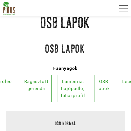
Skip
Pinus fakereskedés főoldal
to
content
OSB LAPOK
OSB LAPOK
Faanyagok
róléc
Ragasztott
Lambéria,
OSB
Léc
gerenda
hajópadló,
lapok
faházprofil
OSB NORMÁL